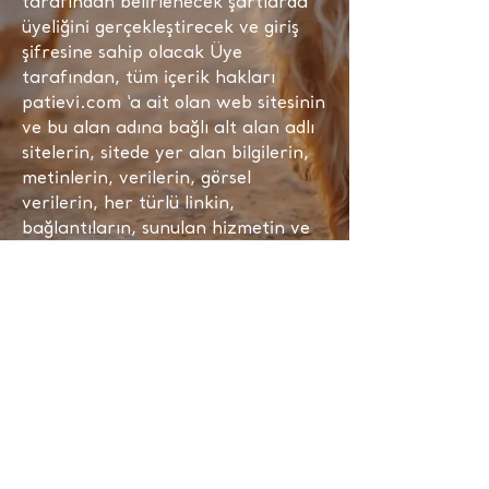
tarafından belirlenecek şartlarda
üyeliğini gerçekleştirecek ve giriş
şifresine sahip olacak Üye
tarafından, tüm içerik hakları
patievi.com ‘a ait olan web sitesinin
ve bu alan adına bağlı alt alan adlı
sitelerin, sitede yer alan bilgilerin,
metinlerin, verilerin, görsel
verilerin, her türlü linkin,
bağlantıların, sunulan hizmetin ve
her türlü içeriğin kullanım
koşullarını ve Tarafların karşılıklı
hak ve yükümlülüklerini
belirlemektedir.
Üye iş bu “Üyelik Sözleşmesi’ni” web
sitesinin bulunduğu dijital ortamda
elektronik olarak onay vermesi ile
kabul ettiğini, söz konusu onay ile
birlikte üyelik işleminin
tamamlandığını ve işbu