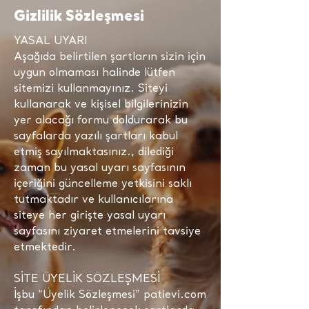
Gizlilik Sözleşmesi
YASAL UYARI
Aşağıda belirtilen şartların sizin için
uygun olmaması halinde lütfen
sitemizi kullanmayınız. Siteyi
kullanarak ve kişisel bilgilerinizin
yer alacağı formu doldurarak bu
sayfalarda yazılı şartları kabul
etmiş sayılmaktasınız., dilediği
zaman bu yasal uyarı sayfasının
içeriğini güncelleme yetkisini saklı
tutmaktadır ve kullanıcılarına
siteye her girişte yasal uyarı
sayfasını ziyaret etmelerini tavsiye
etmektedir.
SİTE ÜYELİK SÖZLEŞMESİ
İşbu “Üyelik Sözleşmesi” patievi.com